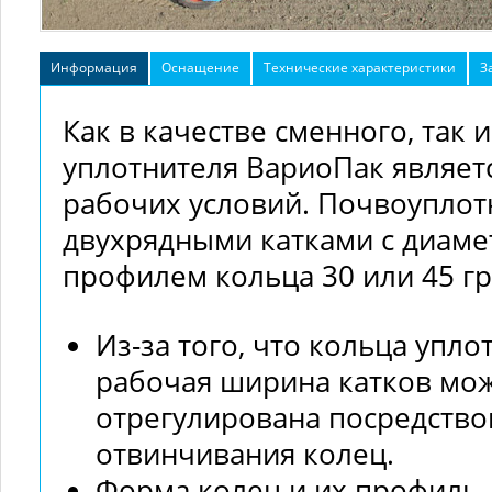
Информация
Оснащение
Технические характеристики
З
Как в качестве сменного, так 
уплотнителя ВариоПак являет
рабочих условий. Почвоуплотн
двухрядными катками с диамет
профилем кольца 30 или 45 гр
Из-за того, что кольца упл
рабочая ширина катков мож
отрегулирована посредство
отвинчивания колец.
Форма колец и их профиль,