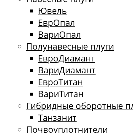
Ювель
ЕврОпал
ВариОпал
Полунавесные плуги
ЕвроДиамант
ВариДиамант
ЕвроТитан
ВариТитан
Гибридные оборотные п
Танзанит
Почвоуплотнители