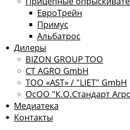
Прицепные опрыскивате
ЕвроТрейн
Примус
Альбатрос
Дилеры
BIZON GROUP ТОО
CT AGRO GmbH
ТОО «AST» / "LIET" GmbH
ОсОО "К.О.Стандарт Агр
Медиатека
Контакты